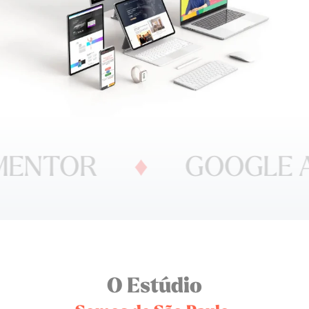
NTOR
♦
GOOGLE AD
O Estúdio