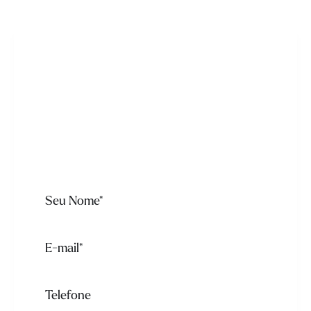
Prontos para lançar sua
Landing Page?
Preencha o formulário abaixo e fale com o
Estúdio pelo Whatsapp: